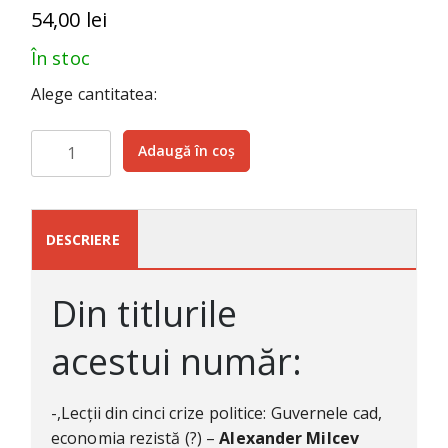
54,00
lei
În stoc
Alege cantitatea:
Cantitate
Adaugă în coș
Nº
70
—
Vara
DESCRIERE
2026
(192
Din titlurile
pag)
acestui număr:
-,Lecții din cinci crize politice: Guvernele cad,
economia rezistă (?) –
Alexander Milcev