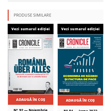
PRODUSE SIMILARE
Vezi sumarul ediției
Vezi sumarul ediției
ADAUGĂ ÎN COȘ
ADAUGĂ ÎN COȘ
Nº 92 — Noiembrie
Nº 84 — Iarna 2022