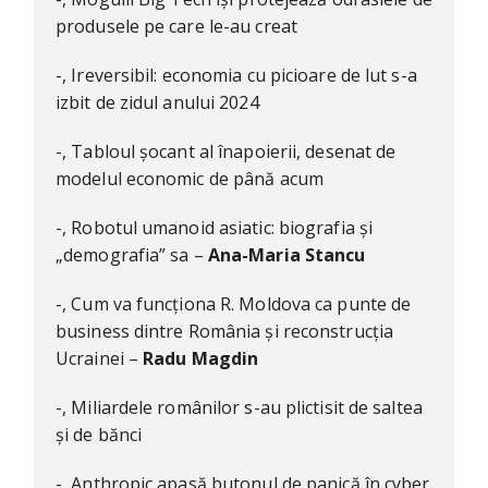
produsele pe care le-au creat
-, Ireversibil: economia cu picioare de lut s-a
izbit de zidul anului 2024
-, Tabloul șocant al înapoierii, desenat de
modelul economic de până acum
-, Robotul umanoid asiatic: biografia și
„demografia” sa –
Ana-Maria Stancu
-, Cum va funcționa R. Moldova ca punte de
business dintre România și reconstrucția
Ucrainei –
Radu Magdin
-, Miliardele românilor s-au plictisit de saltea
și de bănci
-, Anthropic apasă butonul de panică în cyber