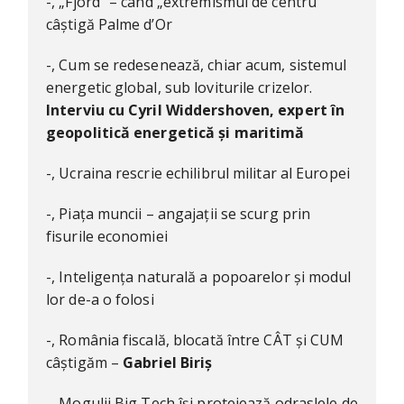
-, „Fjord” – când „extremismul de centru”
câștigă Palme d’Or
-, Cum se redesenează, chiar acum, sistemul
energetic global, sub loviturile crizelor.
Interviu cu Cyril Widdershoven, expert în
geopolitică energetică și maritimă
-, Ucraina rescrie echilibrul militar al Europei
-, Piața muncii – angajații se scurg prin
fisurile economiei
-, Inteligența naturală a popoarelor și modul
lor de-a o folosi
-, România fiscală, blocată între CÂT și CUM
câștigăm –
Gabriel Biriș
-, Mogulii Big Tech își protejează odraslele de