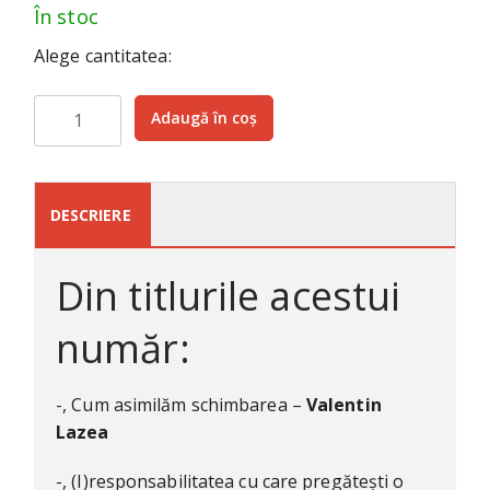
În stoc
Alege cantitatea:
Cantitate
Adaugă în coș
Nº
88
—
Noiembrie
DESCRIERE
2021
(192
Din titlurile acestui
pag)
număr:
-, Cum asimilăm schimbarea –
Valentin
Lazea
-, (I)responsabilitatea cu care pregătești o