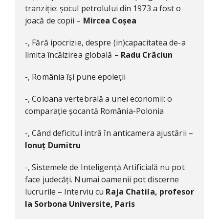
tranziție: șocul petrolului din 1973 a fost o
joacă de copii –
Mircea Coșea
-, Fără ipocrizie, despre (in)capacitatea de-a
limita încălzirea globală –
Radu Crăciun
-, România își pune epoleții
-, Coloana vertebrală a unei economii: o
comparație șocantă România-Polonia
-, Când deficitul intră în anticamera ajustării –
Ionuț Dumitru
-, Sistemele de Inteligență Artificială nu pot
face judecăți. Numai oamenii pot discerne
lucrurile – Interviu cu
Raja Chatila, profesor
la Sorbona Universite, Paris