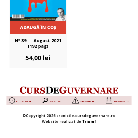
ADAUGĂ ÎN COȘ
Nº 89 — August 2021
(192 pag)
54,00
lei
ACTUALITATE
ANALIZA
CHESTIUNEA
EVENIMENTUL
©Copyright 2026 cronicile.cursdeguvernare.ro
Website realizat de
Triumf