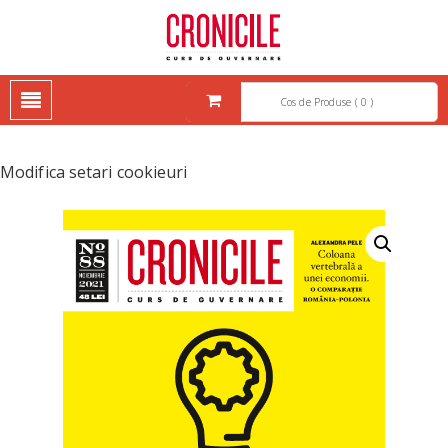
CRONICILE – CURS DE
CRONICILE – CURS DE GUVERNARE
GUVERNARE
Cos de Produse ( 0 )
Modifica setari cookieuri