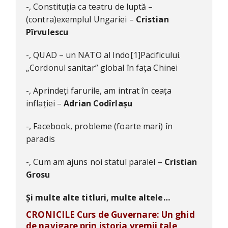
-, Constituția ca teatru de luptă –
(contra)exemplul Ungariei –
Cristian
Pîrvulescu
-, QUAD – un NATO al Indo[1]Pacificului.
„Cordonul sanitar” global în fața Chinei
-, Aprindeți farurile, am intrat în ceața
inflației –
Adrian Codîrlașu
-, Facebook, probleme (foarte mari) în
paradis
-, Cum am ajuns noi statul paralel –
Cristian
Grosu
Și multe alte titluri, multe altele…
CRONICILE Curs de Guvernare: Un ghid
de navigare prin istoria vremii tale